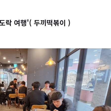
도락 여행'( 두끼떡볶이 )