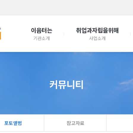
이음터는
취업과자립을위해
커뮤니티
포토앨범
참고자료